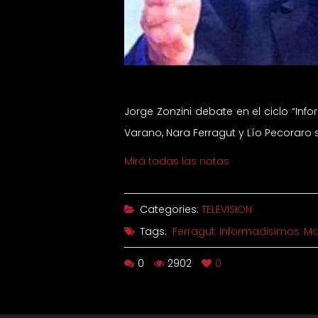
Jorge Zonzini debate en el ciclo “Inf
Varano, Nara Ferragut y Lío Pecoraro 
Mirá todas las notas
Categories:
TELEVISION
Tags:
Ferragut
,
Informadisimos
,
Ma
0
2902
0