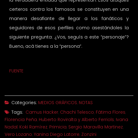
la verdadera entidad que representan. Esos ataques
certeros contra los famosos se constituyen en una
manera desafiante de llegar a los fanáticos y
seguidores de esos perfiles como asestándoles la
siguiente pregunta: ¿Vos, seguís a este “personaje”?
Bueno, acá tienes a la “persona”.
FUENTE
Categories:
MEDIOS GRÁFICOS
,
NOTAS
Tags:
Camus Hacker
,
Chachi Telesco
,
Fátima Flores
,
Florencia Peña
,
Huberto Roviralta y Alberto Ferriols
,
Ivana
Nadal
,
Koki Ramírez
,
Primicia
,
Sergio Maravilla Martinez
,
Vero Lozano
,
Yanina Diego Latorre
,
Zonzini